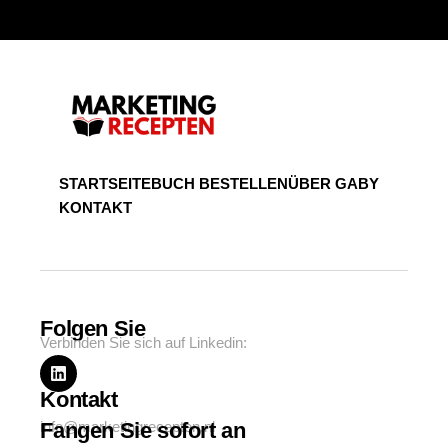
STARTSEITE
BUCH BESTELLEN
ÜBER GABY
KONTAKT
Folgen Sie
Verbinden Sie sich auf Linkedin:
Kontakt
info@marketingrecepten.nl
Fangen Sie sofort an