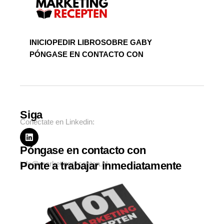
INICIO
PEDIR LIBRO
SOBRE GABY
PÓNGASE EN CONTACTO CON
Siga
Conéctate en Linkedin:
Póngase en contacto con
info@marketingrecepten.nl
Ponte a trabajar inmediatamente